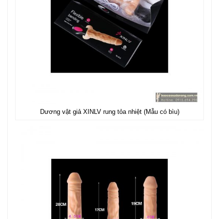
Dương vật giả XINLV rung tỏa nhiệt (Mẫu có bìu)