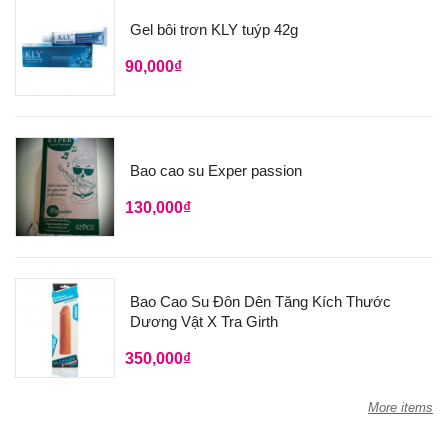
Gel bôi trơn KLY tuýp 42g
90,000
₫
Bao cao su Exper passion
130,000
₫
Bao Cao Su Đôn Dên Tăng Kích Thước
Dương Vật X Tra Girth
350,000
₫
More items