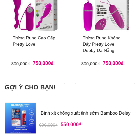
Trứng Rung Cao Cấp
Trứng Rung Không
Pretty Love
Dây Pretty Love
Debby Đà Nẵng
750,000
₫
750,000
₫
800,000
₫
800,000
₫
GỢI Ý CHO BẠN!
Bình xịt chống xuất tinh sớm Bamboo Delay
550,000
₫
600,000
₫