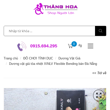
0
₫
0915.694.295
0
Trang chủ
ĐỒ CHƠI TÌNH DỤC
Dương Vật Giả
Dương vật giả tỏa nhiệt XINLV Flexible Bending bán Đà Nẵng
<< Trở về