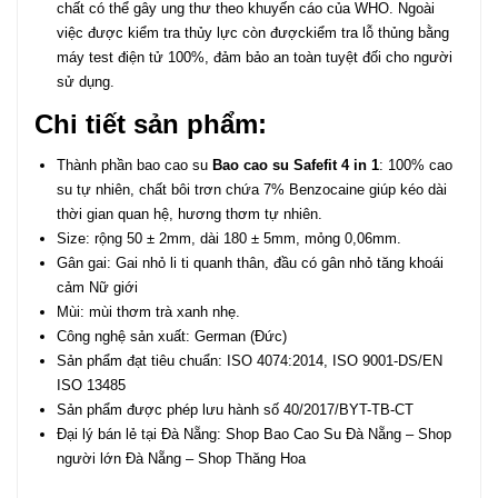
chất có thể gây ung thư theo khuyến cáo của WHO. Ngoài
việc được kiểm tra thủy lực còn đượckiểm tra lỗ thủng bằng
máy test điện tử 100%, đảm bảo an toàn tuyệt đối cho người
sử dụng.
Chi tiết sản phẩm:
Thành phần bao cao su
Bao cao su Safefit 4 in 1
: 100% cao
su tự nhiên, chất bôi trơn chứa 7% Benzocaine giúp kéo dài
thời gian quan hệ, hương thơm tự nhiên.
Size: rộng 50 ± 2mm, dài 180 ± 5mm, mỏng 0,06mm.
Gân gai: Gai nhỏ li ti quanh thân, đầu có gân nhỏ tăng khoái
cảm Nữ giới
Mùi: mùi thơm trà xanh nhẹ.
Công nghệ sản xuất: German (Đức)
Sản phẩm đạt tiêu chuẩn: ISO 4074:2014, ISO 9001-DS/EN
ISO 13485
Sản phẩm được phép lưu hành số 40/2017/BYT-TB-CT
Đại lý bán lẻ tại Đà Nẵng:
Shop Bao Cao Su Đà Nẵng – Shop
người lớn Đà Nẵng
– Shop Thăng Hoa