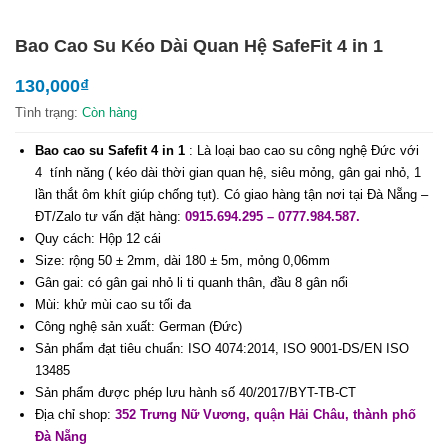
Bao Cao Su Kéo Dài Quan Hệ SafeFit 4 in 1
130,000
₫
Tình trạng:
Còn hàng
Bao cao su Safefit 4 in 1
: Là loại bao cao su công nghệ Đức với
4 tính năng ( kéo dài thời gian quan hệ, siêu mỏng, gân gai nhỏ, 1
lần thắt ôm khít giúp chống tụt). Có giao hàng tận nơi tại Đà Nẵng –
ĐT/Zalo tư vấn đặt hàng:
0915.694.295 – 0777.984.587.
Quy cách: Hộp 12 cái
Size: rộng 50 ± 2mm, dài 180 ± 5m, mỏng 0,06mm
Gân gai: có gân gai nhỏ li ti quanh thân, đầu 8 gân nổi
Mùi: khử mùi cao su tối đa
Công nghệ sản xuất: German (Đức)
Sản phẩm đạt tiêu chuẩn: ISO 4074:2014, ISO 9001-DS/EN ISO
13485
Sản phẩm được phép lưu hành số 40/2017/BYT-TB-CT
Địa chỉ shop:
352 Trưng Nữ Vương, quận Hải Châu, thành phố
Đà Nẵng