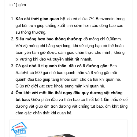
in 1) gồm:
Kéo dài thời gian quan hệ
: do có chứa 7% Benzocain trong
gel bôi trơn giúp chống xuất tinh sớm hơn các dòng bao cao
su thông thường.
Siêu mỏng hơn bao thông thường:
độ mỏng chỉ 0,06mm.
Với độ mỏng chỉ bằng sợi long, khi sử dụng bạn có thể hoàn
toàn yên tâm giữ được cảm giác chân thực cho mình, không
bị vướng khi đeo và truyền nhiệt rất nhanh.
Có gai nhỏ li ti quanh thân, đầu có 8 đường gân:
Bcs
SafeFit có 500 gai nhỏ bao quanh thân và 8 vòng gân nổi
quanh đầu bao giúp tăng khoái cảm cho cả hai khi quan hệ.
Giúp nữ giới đạt cực khoái sung mãn khi quan hệ.
Ôm khít với một lần thắt ngay đầu quy dương vật chống
tụt bao:
Giữa phần đầu và thân bao có thiết kế 1 lần thắc ở cổ
dương vật giúp ôm trọn dương vật chống tụt bao, ôm khít tăng
cảm giác chân thật khi quan hệ.