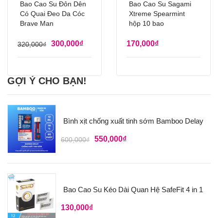
Bao Cao Su Đôn Dên
Bao Cao Su Sagami
Có Quai Đeo Da Cóc
Xtreme Spearmint
Brave Man
hộp 10 bao
300,000
₫
170,000
₫
320,000
₫
GỢI Ý CHO BẠN!
Bình xịt chống xuất tinh sớm Bamboo Delay
550,000
₫
600,000
₫
Bao Cao Su Kéo Dài Quan Hệ SafeFit 4 in 1
130,000
₫