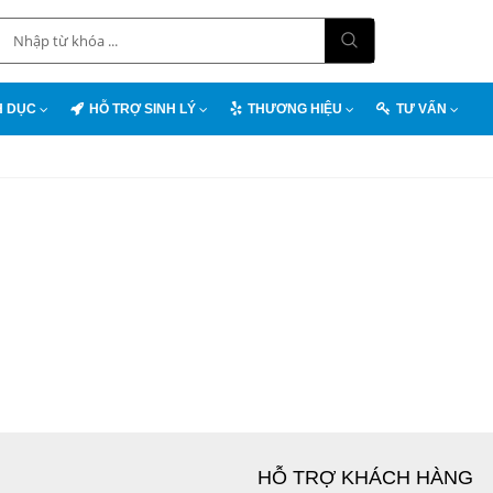
H DỤC
HỖ TRỢ SINH LÝ
THƯƠNG HIỆU
TƯ VẤN
HỖ TRỢ KHÁCH HÀNG