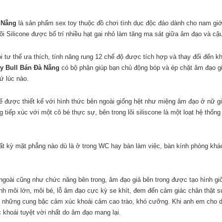
à Nẵng
là sản phẩm sex toy thuộc đồ chơi tình dục độc đáo dành cho nam giớ
lõi Silicone được bố trí nhiều hạt gai nhỏ làm tăng ma sát giữa âm đạo và cậ
i tư thế ưa thích, tính năng rung 12 chế độ được tích hợp và thay đổi đến k
y Bull Bán Đà Nẵng
có bộ phận giúp bạn chủ động bóp và ép chặt âm đạo gi
ứ lúc nào.
tế được thiết kế với hình thức bên ngoài giống hệt như miệng âm đạo ở nữ g
tiếp xúc với một cô bé thực sự, bên trong lõi siliscone là một loạt hệ thống
 bất kỳ mặt phẳng nào dù là ở trong WC hay bàn làm việc, bàn kính phòng khá
 ngoài cũng như chức năng bên trong, âm đạo giả bên trong được tạo hình gi
h môi lớn, môi bé, lỗ âm đạo cực kỳ se khít, đem đến cảm giác chân thật s
i những cung bậc cảm xúc khoái cảm cao trào, khó cưỡng. Khi anh em cho
khoái tuyệt vời nhất do âm đạo mang lại.