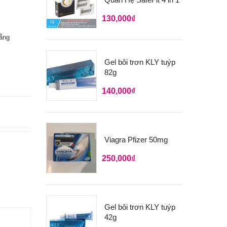
130,000
₫
ẵng
Gel bôi trơn KLY tuýp
82g
140,000
₫
Viagra Pfizer 50mg
250,000
₫
Gel bôi trơn KLY tuýp
42g