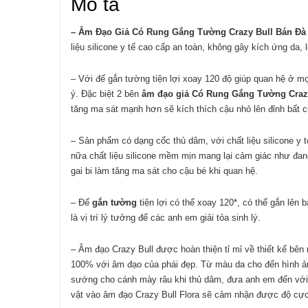
Mô tả
– Âm Đạo Giả Có Rung Gắng Tường Crazy Bull Bán Đ
liệu silicone y tế cao cấp an toàn, không gây kích ứng da, 
– Với đế gắn tường tiện lợi xoay 120 độ giúp quan hệ ở mọ
ý. Đặc biệt 2 bên
âm đạo giả Có Rung Gắng Tường Craz
tăng ma sát mạnh hơn sẽ kích thích cậu nhỏ lên đỉnh bất c
– Sản phẩm có dạng cốc thủ dâm, với chất liệu silicone y 
nữa chất liệu silicone mềm mịn mang lại cảm giác như đang 
gai bi làm tăng ma sát cho cậu bé khi quan hệ.
– Đế
gắn tường
tiện lợi có thể xoay 120*, có thể gắn lên
là vị trí lý tưởng để các anh em giải tỏa sinh lý.
– Âm đạo Crazy Bull được hoàn thiện tỉ mỉ về thiết kế bên
100% với âm đạo của phái đẹp. Từ màu da cho đến hình ản
sướng cho cánh mày râu khi thủ dâm, đưa anh em đến vớ
vật vào âm đạo Crazy Bull Flora sẽ cảm nhận được độ cực 