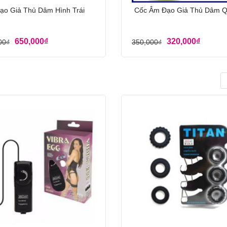
ạo Giả Thủ Dâm Hình Trái
Cốc Âm Đạo Giả Thủ Dâm Q
650,000
₫
320,000
₫
00
₫
350,000
₫