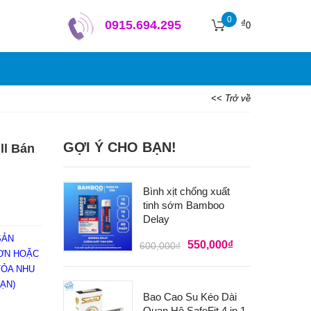
0
₫
0915.694.295
0
<< Trở về
GỢI Ý CHO BẠN!
ll Bán
Bình xịt chống xuất
tinh sớm Bamboo
Delay
SẢN
550,000
₫
600,000
₫
ĐƠN HOẶC
TỎA NHU
ẠN)
Bao Cao Su Kéo Dài
Quan Hệ SafeFit 4 in 1