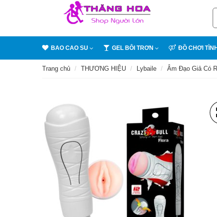
BAO CAO SU
GEL BÔI TRƠN
ĐỒ CHƠI TÌN
Trang chủ
THƯƠNG HIỆU
Lybaile
Âm Đạo Giả Có R