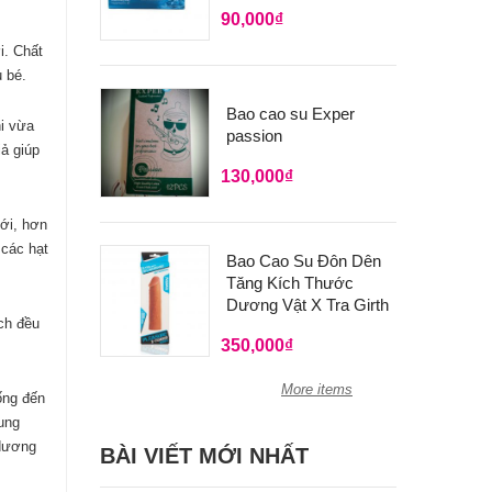
90,000
₫
i. Chất
u bé.
Bao cao su Exper
hi vừa
passion
ả giúp
130,000
₫
iới, hơn
 các hạt
Bao Cao Su Đôn Dên
Tăng Kích Thước
Dương Vật X Tra Girth
ch đều
350,000
₫
More items
ống đến
ung
 dương
BÀI VIẾT MỚI NHẤT