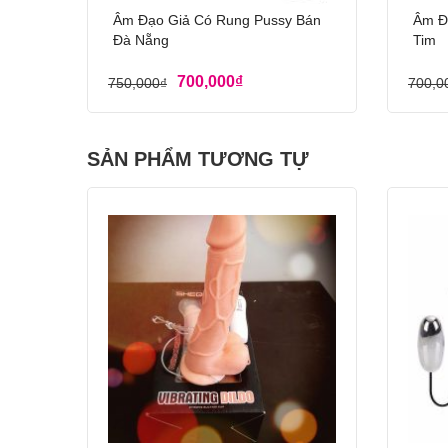
Âm Đạo Giả Có Rung Pussy Bán
Âm Đ
Đà Nẵng
Tim
700,000
₫
750,000
₫
700,0
SẢN PHẨM TƯƠNG TỰ