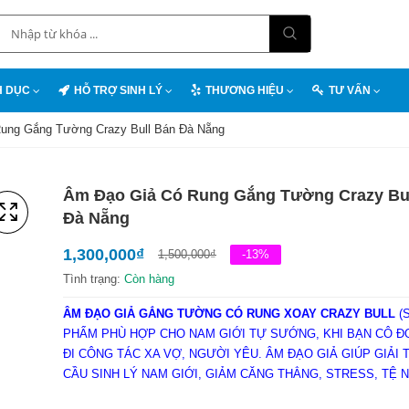
H DỤC
HỖ TRỢ SINH LÝ
THƯƠNG HIỆU
TƯ VẤN
ung Gắng Tường Crazy Bull Bán Đà Nẵng
Âm Đạo Giả Có Rung Gắng Tường Crazy Bu
Đà Nẵng
1,300,000
₫
1,500,000
₫
-13%
Tình trạng:
Còn hàng
ÂM ĐẠO GIẢ GẮNG TƯỜNG CÓ RUNG XOAY CRAZY BULL
(
PHẨM PHÙ HỢP CHO NAM GIỚI TỰ SƯỚNG, KHI BẠN CÔ 
ĐI CÔNG TÁC XA VỢ, NGƯỜI YÊU. ÂM ĐẠO GIẢ GIÚP GIẢI 
CẦU SINH LÝ NAM GIỚI, GIẢM CĂNG THẲNG, STRESS, TỆ N