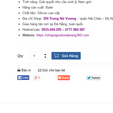
Tính năng: Giải quyết nhu cầu sinh lý Nam giới
Hãng sản xuất: Baile
Chất liệu: Silicon cao cấp
Địa chỉ Shop:
354 Trưng Nữ Vương
– quận Hải Châu – Đà N
Giao hàng tận nơi tại Đà Nẵng, toàn quốc
Hotline/zalo:
0915.694.295 – 0777.984.587
Website:
https://shopnguoilondanang360.com
Giỏ Hàng
Bản in
Gửi cho bạn bè