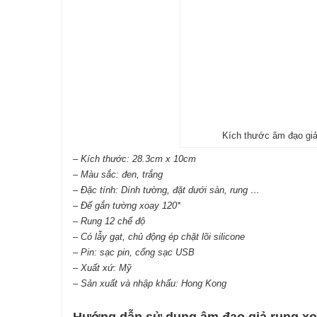
Kích thước âm đạo giả
– Kích thước: 28.3cm x 10cm
– Màu sắc: đen, trắng
– Đặc tính: Dính tường, đặt dưới sàn, rung …
– Đế gắn tường xoay 120*
– Rung 12 chế độ
– Có lẫy gạt, chủ động ép chặt lõi silicone
– Pin: sạc pin, cổng sạc USB
– Xuất xứ: Mỹ
– Sản xuất và nhập khẩu: Hong Kong
Hướng dẫn sử dụng âm đạo giả rung xo