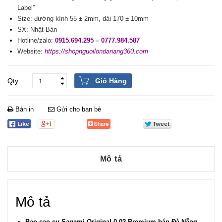
Label”
Size: đường kính 55 ± 2mm, dài 170 ± 10mm
SX: Nhật Bản
Hotline/zalo:
0915.694.295 – 0777.984.587
Website:
https://shopnguoilondanang360.com
Giỏ Hàng
Bản in
Gửi cho bạn bè
Mô tả
Mô tả
Bao cao su Sagami Original 0.02 Premium
bán Đà Nẵng