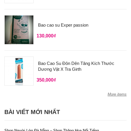
Bao cao su Exper passion
130,000
₫
Bao Cao Su Đôn Dên Tăng Kích Thước
Dương Vật X Tra Girth
350,000
₫
More items
BÀI VIẾT MỚI NHẤT
Shop Người Lớn Đà Nẵng – Shop Thăng Hoa Nổi Tiếng