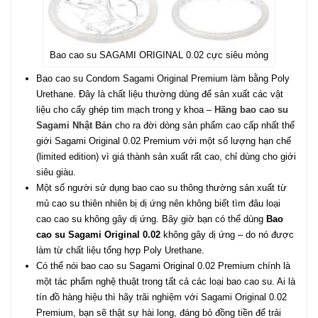
Bao cao su SAGAMI ORIGINAL 0.02 cực siêu mỏng
Bao cao su Condom Sagami Original Premium làm bằng Poly
Urethane. Đây là chất liệu thường dùng để sản xuất các vật
liệu cho cấy ghép tim mạch trong y khoa –
Hãng bao cao su
Sagami Nhật Bản
cho ra đời dòng sản phẩm cao cấp nhất thế
giới Sagami Original 0.02 Premium với một số lượng hạn chế
(limited edition) vì giá thành sản xuất rất cao, chỉ dùng cho giới
siêu giàu.
Một số người sử dụng bao cao su thông thường sản xuất từ
mủ cao su thiên nhiên bị dị ứng nên không biết tìm đâu loại
cao cao su không gây dị ứng. Bây giờ bạn có thể dùng
Bao
cao su Sagami Original 0.02
không gây dị ứng – do nó được
làm từ chất liệu tổng hợp Poly Urethane.
Có thể nói bao cao su Sagami Original 0.02 Premium chính là
một tác phẩm nghệ thuật trong tất cả các loại bao cao su. Ai là
tín đồ hàng hiệu thì hãy trãi nghiệm với Sagami Original 0.02
Premium, bạn sẽ thật sự hài long, đáng bỏ đồng tiền để trải