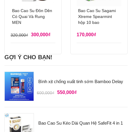
Bao Cao Su Đôn Dên
Bao Cao Su Sagami
Có Quai Và Rung
Xtreme Spearmint
MEN
hộp 10 bao
300,000
₫
170,000
₫
320,000
₫
GỢI Ý CHO BẠN!
Bình xịt chống xuất tinh sớm Bamboo Delay
550,000
₫
600,000
₫
Bao Cao Su Kéo Dài Quan Hệ SafeFit 4 in 1