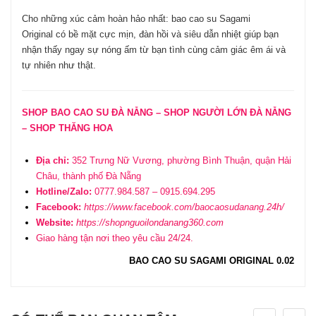
Cho những xúc cảm hoàn hảo nhất:
bao cao su Sagami
Original
có bề mặt cực mịn, đàn ­hồi và siêu dẫn nhiệt giúp bạn
nhận thấy ngay sự nóng ấm từ bạn tình cùng cảm giác êm ái và
tự nhiên như thật.
SHOP BAO CAO SU ĐÀ NẴNG –
SHOP NGƯỜI LỚN ĐÀ NẴNG
– SHOP THĂNG HOA
Địa chỉ:
352 Trưng Nữ Vương, phường Bình Thuận, quận Hải
Châu, thành phố Đà Nẵng
Hotline/Zalo:
0777.984.587 – 0915.694.295
Facebook:
https://www.facebook.com/baocaosudanang.24h/
Website:
https://shopnguoilondanang360.com
Giao hàng tận nơi theo yêu cầu 24/24.
BAO CAO SU SAGAMI ORIGINAL 0.02