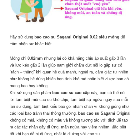
Hãy sử dụng
bao cao su Sagami Original 0.02 siêu mỏng
để
cảm nhận sự khác biệt
Mỏng chỉ
0.02mm
nhưng lại có khả năng chịu áp suất gấp 3 lần
và lực kéo gấp 2 lần giúp nam giới chấm dứt nỗi lo gặp sự cố
“rách – thủng” khi quan hệ quá mạnh, ngoài ra, cảm giác tự nhiên
như không hề dùng khiến bạn tình khó mà nhận biết được bạn có
mang bao hay không.
Khi sử dụng sản phẩm
bao cao su cao cấp
này, bạn có thể nói
lời tạm biệt mùi cao su khó chịu, tạm biệt sự ngứa ngáy sau mỗi
lần sử dụng, tạm biệt kiểu bao gói nhàm chán vì không giống như
các loại bao tránh thai thông thường,
bao cao su Sagami
Original
không có mùi, không có
màu và không tương tác với dịch đ
ể tạo
ra các tác nhân gây dị ứng, mẩn ngứa hay viêm nhiễm, đặc biệt
tốt khi bạn dễ bị dị ứng, nhấ
t là dị ứng với cao su.