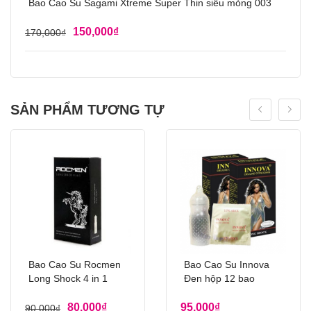
Bao Cao Su Sagami Xtreme Super Thin siêu mỏng 003
150,000
₫
170,000
₫
SẢN PHẨM TƯƠNG TỰ
Bao Cao Su Rocmen
Bao Cao Su Innova
Long Shock 4 in 1
Đen hộp 12 bao
80,000
₫
95,000
₫
90,000
₫