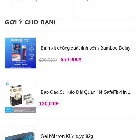
GỢI Ý CHO BẠN!
Bình xịt chống xuất tinh sớm Bamboo Delay
550,000
₫
600,000
₫
Bao Cao Su Kéo Dài Quan Hệ SafeFit 4 in 1
130,000
₫
Gel bôi trơn KLY tuýp 82g