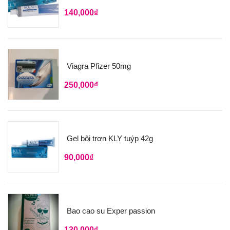
140,000
₫
Viagra Pfizer 50mg
250,000
₫
Gel bôi trơn KLY tuýp 42g
90,000
₫
Bao cao su Exper passion
130,000
₫