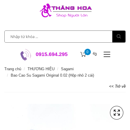
0
₫
0915.694.295
0
Trang chủ
THƯƠNG HIỆU
Sagami
Bao Cao Su Sagami Original 0.02 (Hộp nhỏ 2 cái)
<< Trở về