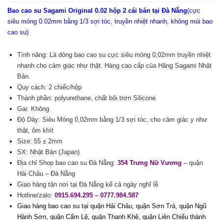
Bao cao su Sagami Original 0.02 hộp 2 cái bán tại Đà Nẵng
(cực
siêu mỏng 0.02mm bằng 1/3 sợi tóc, truyền nhiệt nhanh, không mùi bao
cao su)
Tính năng: Là dòng bao cao su cực siêu mỏng 0,02mm truyền nhiệt
nhanh cho cảm giác như thật. Hàng cao cấp của Hãng Sagami Nhật
Bản.
Quy cách: 2 chiếc/hộp
Thành phần: polyurethane, chất bôi trơn Silicone
Gai: Không
Độ Dày: Siêu Mỏng 0,02mm bằng 1/3 sợi tóc, cho cảm giác y như
thật, ôm khít
Size: 55 ± 2mm
SX: Nhật Bản (Japan)
Địa chỉ Shop bao cao su Đà Nẵng:
354 Trưng Nữ Vương
– quận
Hải Châu – Đà Nẵng
Giao hàng tận nơi tại Đà Nẵng kể cả ngày nghĩ lễ
Hotline/zalo:
0915.694.295 – 0777.984.587
Giao hàng bao cao su tại quận Hải Châu, quận Sơn Trà, quận Ngũ
Hành Sơn, quận Cẩm Lệ, quận Thanh Khê, quận Liên Chiểu thành