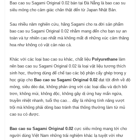
Bao cao su Sagami Original 0.02 bán tại Đà Nẵng là bao cao su
siêu mỏng cho cảm giác chân thật đến từ Japan Nhật Bản.
Sau nhiều năm nghiên cứu, hãng Sagami cho ra đời sản phẩm
bao cao su Sagami Original 0.02 nhằm mang đến cho bạn sự an
toàn và tự nhiên cao nhất mà không mất đi những xúc cảm thăng
hoa như không có vật cản nào cả.
Khác với các loại bao cao su khác, chất liệu
Polyurethane
làm
nên bao cao su Sagami Original 0.02 là loại vật liệu tương thích
sinh học, thường dùng để chế tạo các bộ phận cấy ghép trong y
học giúp cho
Bao cao su Sagami Original 0.02
đạt tột đỉnh về độ
mỏng, siêu dẻo dai, không phản ứng với các loại dầu và dịch bôi
trơn, không mùi, không độc, không gây dị ứng hay mẩn ngứa,
truyền nhiệt nhanh, tuổi thọ cao… đây là những tính năng vượt
trội mà không phải dòng bao tránh thai thông thường làm từ mủ
cao su có được.
Bao cao su Sagami Original 0.02
cực siêu mỏng mang tới cho
người dùng Việt Nam những trải nghiệm khác lạ tuyệt vời như